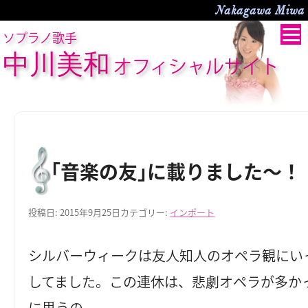
Nakagawa Miwa O
ソプラノ歌手
中川美和
オフィシャルサイト
｢音楽の友｣に載りました～！
投稿日:
2015年9月25日
カテゴリー:
インポート
シルバーウィークは友人知人のオペラ観にい
してました。この連休は、悲劇オペラが多か
に思うの。