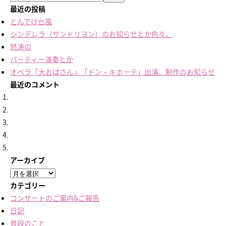
最近の投稿
とんでけ台風
シンデレラ（サンドリヨン）のお知らせとか色々。
怒涛の
パーティー演奏とか
オペラ「大おばさん」「ドン・キホーテ」出演、制作のお知らせ
最近のコメント
アーカイブ
ア
ー
カテゴリー
カ
コンサートのご案内&ご報告
イ
日記
ブ
普段のこと