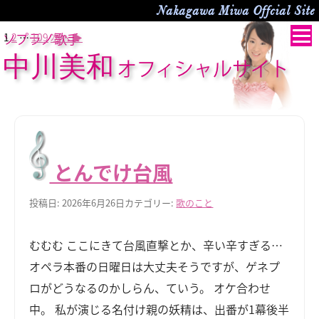
Nakagawa Miwa Offcial Site
投
1
2
…
109
次へ ▶
ソプラノ歌手
稿
中川美和
オフィシャルサイト
の
ペ
ー
ジ
送
り
とんでけ台風
投稿日: 2026年6月26日
カテゴリー:
歌のこと
むむむ ここにきて台風直撃とか、辛い辛すぎる…
オペラ本番の日曜日は大丈夫そうですが、ゲネプ
ロがどうなるのかしらん、ていう。 オケ合わせ
中。 私が演じる名付け親の妖精は、出番が1幕後半