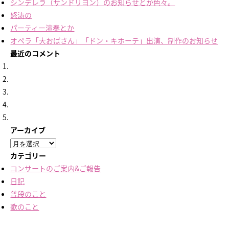
シンデレラ（サンドリヨン）のお知らせとか色々。
怒涛の
パーティー演奏とか
オペラ「大おばさん」「ドン・キホーテ」出演、制作のお知らせ
最近のコメント
アーカイブ
ア
ー
カテゴリー
カ
コンサートのご案内&ご報告
イ
日記
ブ
普段のこと
歌のこと