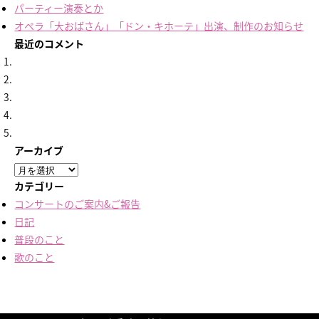
パーティー演奏とか
オペラ「大おばさん」「ドン・キホーテ」出演、制作のお知らせ
最近のコメント
アーカイブ
ア
ー
カテゴリー
カ
コンサートのご案内&ご報告
イ
日記
ブ
普段のこと
歌のこと