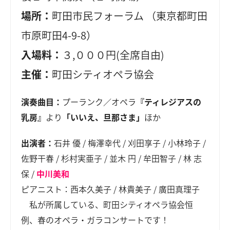
場所：
町田市民フォーラム （東京都町田
市原町田4-9-8）
入場料：
３,０００円(全席自由)
主催：
町田シティオペラ協会
演奏曲目：
プーランク／オペラ
『ティレジアスの
乳房』
より
「いいえ、旦那さま」
ほか
出演者：
石井 優 / 梅澤幸代 / 刈田享子 / 小林玲子 /
佐野干春 / 杉村実亜子 / 並木 円 / 牟田智子 / 林 志
保 /
中川美和
ピアニスト：西本久美子 / 林貴美子 / 廣田真理子
私が所属している、町田シティオペラ協会恒
例、春のオペラ・ガラコンサートです！