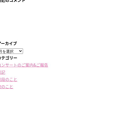
最近のコメント
アーカイブ
ア
ー
カテゴリー
カ
コンサートのご案内&ご報告
イ
日記
ブ
普段のこと
歌のこと