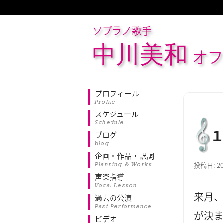
ソプラノ歌手
中川美和
オフ
プロフィール
Profile
スケジュール
Schedule
ブログ
blog
企画・作品・訳詞
Planning & Works
投稿日:
2
声楽指導
Vocal Lesson
来月
過去の公演
Past Performance
が決
ビデオ