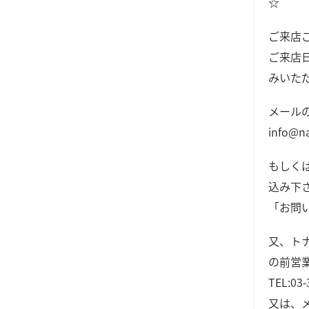
☆
ご来店
ご来店
みいた
メール
info@n
もしく
込み下
「お問
又、ト
の前営
TEL:03
又は、