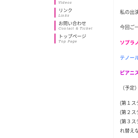
Videos
リンク
私の出
Links
お問い合わせ
今回ご
Contact & Ticket
トップページ
ソプラ
Top Page
テノー
ピアニ
（予定
(第１
(第２
(第３
れ替え