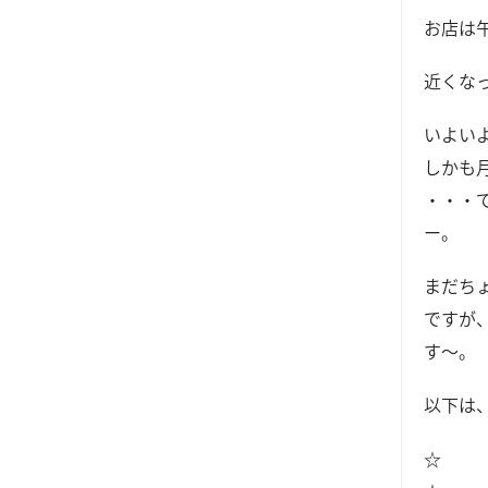
お店は
近くな
いよい
しかも
・・・
ー。
まだち
ですが
す～。
以下は
☆