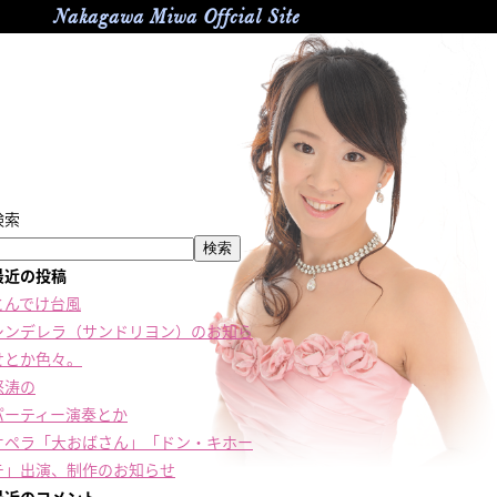
Nakagawa Miwa Offcial Site
検索
検索
最近の投稿
とんでけ台風
シンデレラ（サンドリヨン）のお知ら
せとか色々。
怒涛の
パーティー演奏とか
オペラ「大おばさん」「ドン・キホー
テ」出演、制作のお知らせ