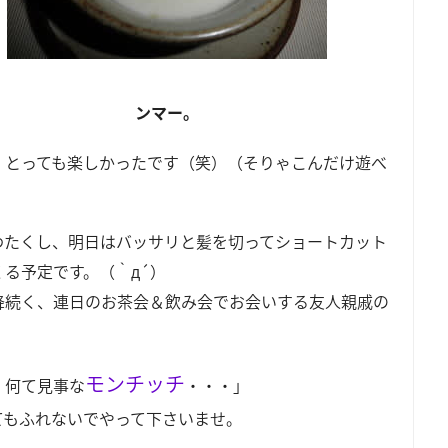
ンマー。
、とっても楽しかったです（笑）（そりゃこんだけ遊べ
わたくし、明日はバッサリと髪を切ってショートカット
くる予定です。（｀д´）
降続く、連日のお茶会＆飲み会でお会いする友人親戚の
。
モンチッチ
、何て見事な
・・・」
てもふれないでやって下さいませ。