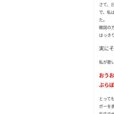
さて、
で、私
た。
韓国の
はっき
実に
私が歌
おう
ぶら
とって
ボーを
反応の