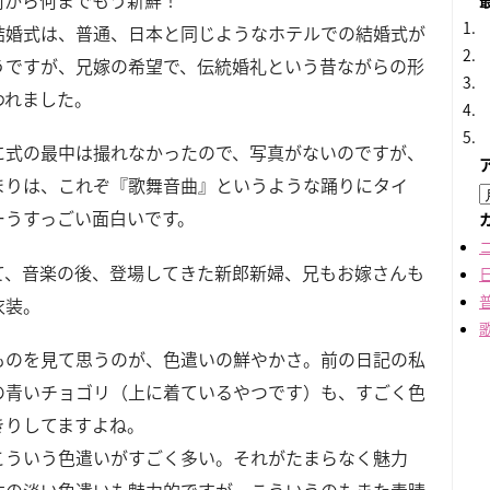
何から何までもう新鮮！
結婚式は、普通、日本と同じようなホテルでの結婚式が
うですが、兄嫁の希望で、伝統婚礼という昔ながらの形
われました。
に式の最中は撮れなかったので、写真がないのですが、
まりは、これぞ『歌舞音曲』というような踊りにタイ
ーうすっごい面白いです。
て、音楽の後、登場してきた新郎新婦、兄もお嫁さんも
衣装。
ものを見て思うのが、色遣いの鮮やかさ。前の日記の私
の青いチョゴリ（上に着ているやつです）も、すごく色
きりしてますよね。
こういう色遣いがすごく多い。それがたまらなく魅力
本の淡い色遣いも魅力的ですが、こういうのもまた素晴