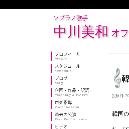
ソプラノ歌手
中川美和
オフ
プロフィール
Profile
スケジュール
Schedule
ブログ
blog
企画・作品・訳詞
Planning & Works
投稿日:
2
声楽指導
Vocal Lesson
韓国
過去の公演
Past Performance
ビデオ