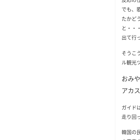
でも、
たかど
と・・
出て行
そうこ
ル観光
おみ
アカ
ガイド
走り回
韓国の