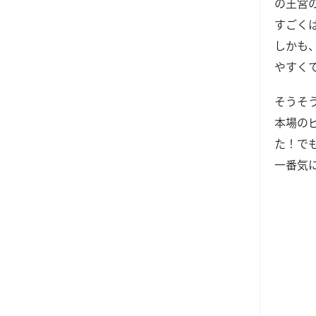
の王宮
すごく
しかも
やすく
そうそ
本場の
た！で
一番気