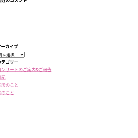
最近のコメント
アーカイブ
ア
ー
カテゴリー
カ
コンサートのご案内&ご報告
イ
日記
ブ
普段のこと
歌のこと