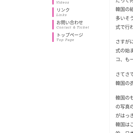
だって
Videos
韓国の
リンク
Links
多いそ
お問い合わせ
式で行
Contact & Ticket
トップページ
Top Page
さすが
式の始
コ、も
さてさ
韓国の
韓国の
の写真
がはっ
韓国は
的。日