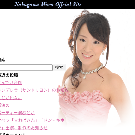
Nakagawa Miwa Offcial Site
検索
検索
最近の投稿
とんでけ台風
シンデレラ（サンドリヨン）のお知ら
せとか色々。
怒涛の
パーティー演奏とか
オペラ「大おばさん」「ドン・キホー
テ」出演、制作のお知らせ