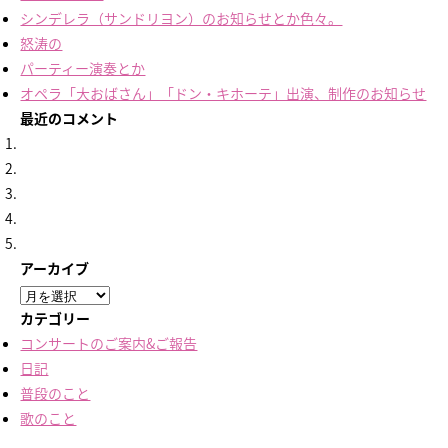
シンデレラ（サンドリヨン）のお知らせとか色々。
怒涛の
パーティー演奏とか
オペラ「大おばさん」「ドン・キホーテ」出演、制作のお知らせ
最近のコメント
アーカイブ
ア
ー
カテゴリー
カ
コンサートのご案内&ご報告
イ
日記
ブ
普段のこと
歌のこと