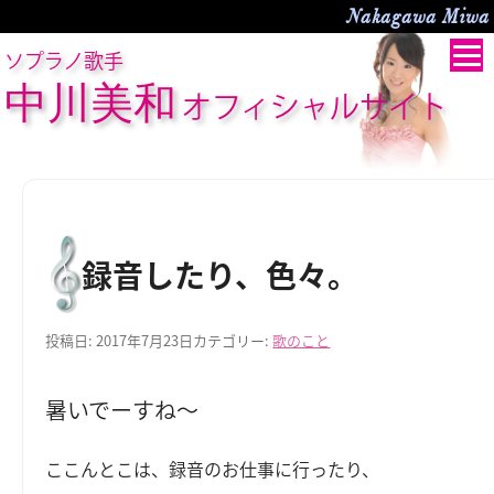
Nakagawa Miwa O
ソプラノ歌手
中川美和
オフィシャルサイト
録音したり、色々。
投稿日:
2017年7月23日
カテゴリー:
歌のこと
暑いでーすね～
ここんとこは、録音のお仕事に行ったり、