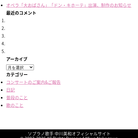
オペラ「大おばさん」「ドン・キホーテ」出演、制作のお知らせ
最近のコメント
アーカイブ
ア
ー
カテゴリー
カ
コンサートのご案内&ご報告
イ
日記
ブ
普段のこと
歌のこと
ソプラノ歌手 中川美和オフィシャルサイト
終演しました！
終演しました！
終演しました！
終演しました！
久しぶりの楽譜
に
に
に
に
nakamiwa
nakamiwa
に
友鶴蒼
友鶴蒼
aki
より
より
より
より
より