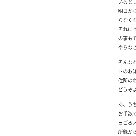
いると
明日か
らなく
それに
の事も
やらな
そんな
トのお
住所の
どうぞ
あ、う
お手数
日ごろ
所録か