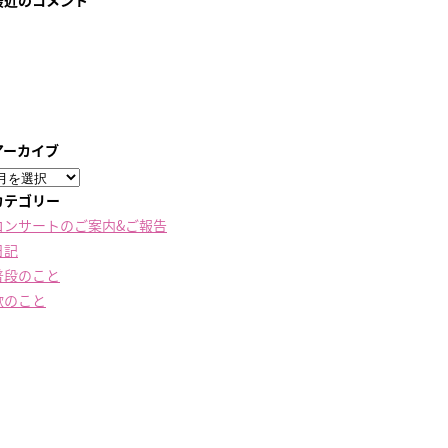
最近のコメント
アーカイブ
ア
ー
カテゴリー
カ
コンサートのご案内&ご報告
イ
日記
ブ
普段のこと
歌のこと