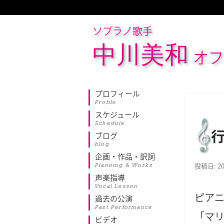
ソプラノ歌手
中川美和
オフ
プロフィール
Profile
スケジュール
Schedule
ブログ
blog
企画・作品・訳詞
Planning & Works
投稿日:
2
声楽指導
Vocal Lesson
ピア
過去の公演
Past Performance
「マ
ビデオ