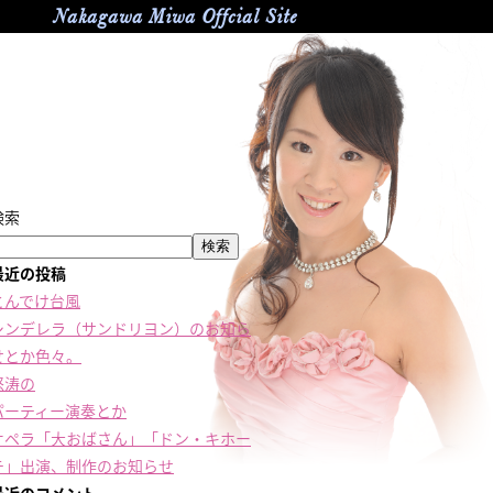
Nakagawa Miwa Offcial Site
検索
検索
最近の投稿
とんでけ台風
シンデレラ（サンドリヨン）のお知ら
せとか色々。
怒涛の
パーティー演奏とか
オペラ「大おばさん」「ドン・キホー
テ」出演、制作のお知らせ