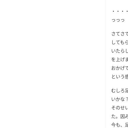
・・・
っっっ
さてさ
しても
いたら
を上げ
おかげ
という
むしろ
いかな
そのせ
た。因
今も、