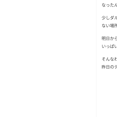
なった
少しダ
ない場
明日か
いっぱ
そんな
昨日の