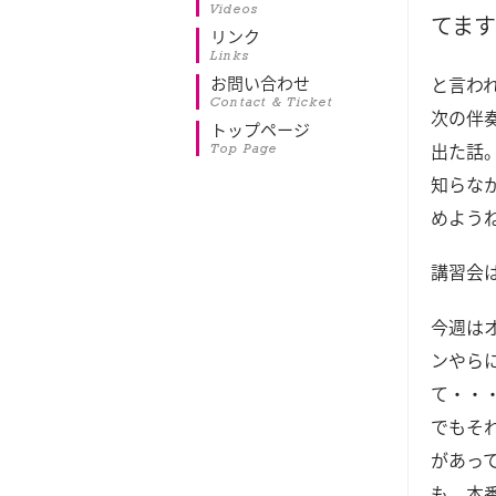
Videos
てま
リンク
Links
お問い合わせ
と言わ
Contact & Ticket
次の伴
トップページ
出た話
Top Page
知らな
めよう
講習会
今週は
ンやら
て・・
でもそ
があっ
も、本