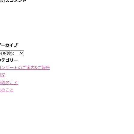
最近のコメント
アーカイブ
ア
ー
カテゴリー
カ
コンサートのご案内&ご報告
イ
日記
ブ
普段のこと
歌のこと