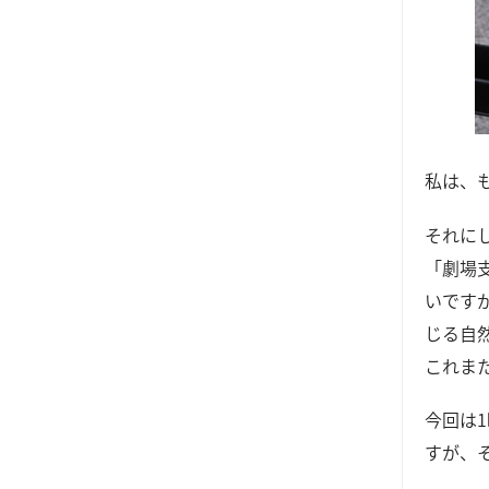
私は、
それに
「劇場
いです
じる自
これま
今回は
すが、