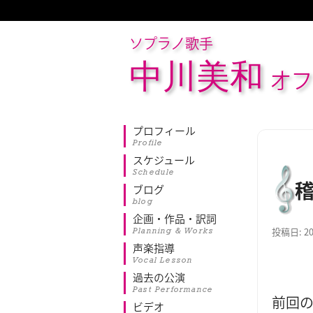
ソプラノ歌手
中川美和
オフ
プロフィール
Profile
スケジュール
Schedule
ブログ
blog
企画・作品・訳詞
Planning & Works
投稿日:
2
声楽指導
Vocal Lesson
過去の公演
Past Performance
前回
ビデオ