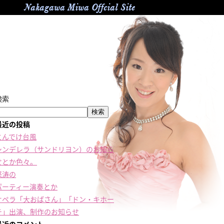
Nakagawa Miwa Offcial Site
検索
検索
最近の投稿
とんでけ台風
シンデレラ（サンドリヨン）のお知ら
せとか色々。
怒涛の
パーティー演奏とか
オペラ「大おばさん」「ドン・キホー
テ」出演、制作のお知らせ