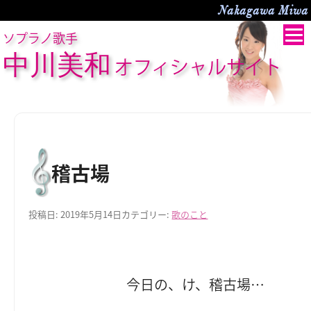
Nakagawa Miwa O
ソプラノ歌手
中川美和
オフィシャルサイト
稽古場
投稿日:
2019年5月14日
カテゴリー:
歌のこと
今日の、け、稽古場…