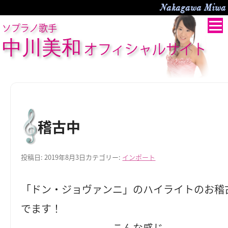
Nakagawa Miwa O
ソプラノ歌手
中川美和
オフィシャルサイト
稽古中
投稿日:
2019年8月3日
カテゴリー:
インポート
「ドン・ジョヴァンニ」のハイライトのお稽
でます！
こんな感じ。