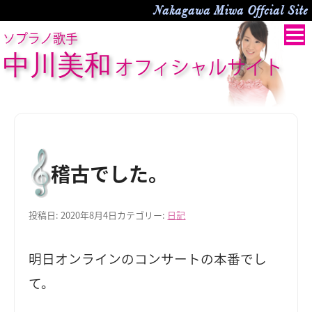
Nakagawa Miwa Offcial Site
ソプラノ歌手
中川美和
オフィシャルサイト
稽古でした。
投稿日:
2020年8月4日
カテゴリー:
日記
明日オンラインのコンサートの本番でし
て。