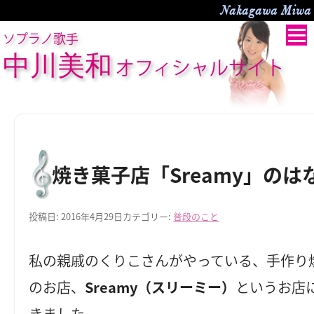
Nakagawa Miwa O
ソプラノ歌手
中川美和
オフィシャルサイト
焼き菓子店「Sreamy」のは
投稿日:
2016年4月29日
カテゴリー:
普段のこと
私の親戚のくりこさんがやっている、手作り
のお店、
Sreamy（スリーミー）
というお店
きました。