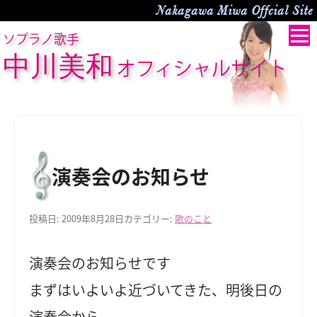
Nakagawa Miwa Offcial Site
ソプラノ歌手
中川美和
オフィシャルサイト
演奏会のお知らせ
投稿日:
2009年8月28日
カテゴリー:
歌のこと
演奏会のお知らせです
まずはいよいよ近づいてきた、明後日の
演奏会から。