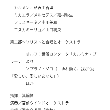
カルメン／鮎沢由香里
ミカエラ／メルセデス／嘉村弥生
フラスキータ／中川美和
エスカミーリョ／山口統央
第二部～ソリストと合唱とオーケストラ
オルフ：世俗カンタータ「カルミナ・ブ
ラーナ」より
ソプラノ・ソロ（「ゆれ動く、我が心」
「愛しい、愛しいあなた」）
ほか
指揮／箕輪響
演奏／宮前ウインドオーケストラ
合唱／混声合唱団「樹林」