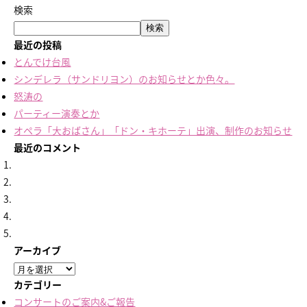
検索
検索
最近の投稿
とんでけ台風
シンデレラ（サンドリヨン）のお知らせとか色々。
怒涛の
パーティー演奏とか
オペラ「大おばさん」「ドン・キホーテ」出演、制作のお知らせ
最近のコメント
アーカイブ
ア
ー
カテゴリー
カ
コンサートのご案内&ご報告