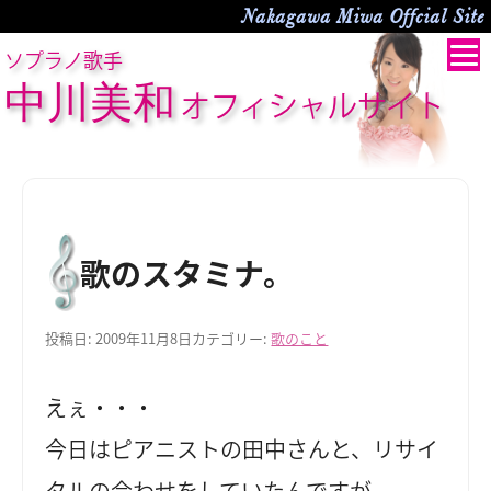
Nakagawa Miwa Offcial Site
ソプラノ歌手
中川美和
オフィシャルサイト
歌のスタミナ。
投稿日:
2009年11月8日
カテゴリー:
歌のこと
えぇ・・・
今日はピアニストの田中さんと、リサイ
タルの合わせをしていたんですが。