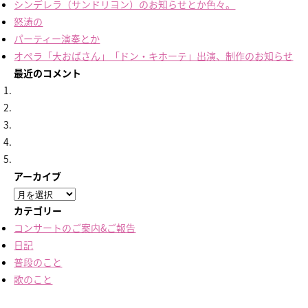
シンデレラ（サンドリヨン）のお知らせとか色々。
怒涛の
パーティー演奏とか
オペラ「大おばさん」「ドン・キホーテ」出演、制作のお知らせ
最近のコメント
アーカイブ
ア
ー
カテゴリー
カ
コンサートのご案内&ご報告
イ
日記
ブ
普段のこと
歌のこと