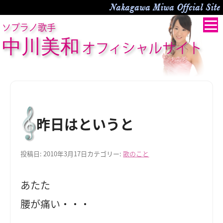
Nakagawa Miwa Offcial Site
ソプラノ歌手
中川美和
オフィシャルサイト
昨日はというと
投稿日:
2010年3月17日
カテゴリー:
歌のこと
あたた
腰が痛い・・・