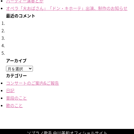
パーティー演奏とか
オペラ「大おばさん」「ドン・キホーテ」出演、制作のお知らせ
最近のコメント
アーカイブ
ア
ー
カテゴリー
カ
コンサートのご案内&ご報告
イ
日記
ブ
普段のこと
歌のこと
ソプラノ歌手 中川美和オフィシャルサイト
終演しました！
終演しました！
終演しました！
終演しました！
久しぶりの楽譜
に
に
に
に
nakamiwa
nakamiwa
に
友鶴蒼
友鶴蒼
aki
より
より
より
より
より