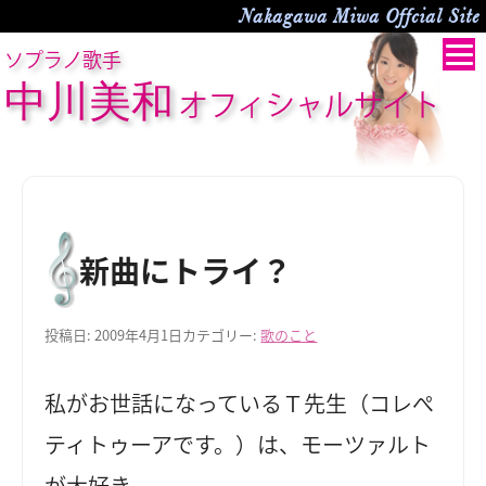
Nakagawa Miwa Offcial Site
ソプラノ歌手
中川美和
オフィシャルサイト
新曲にトライ？
投稿日:
2009年4月1日
カテゴリー:
歌のこと
私がお世話になっているＴ先生（コレぺ
ティトゥーアです。）は、モーツァルト
が大好き。