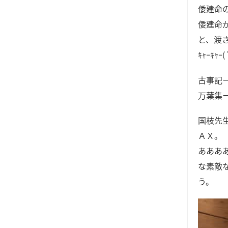
倭建命
倭建命
と、渡
ｷｬｰｷｬｰ
古事記
万葉集
国枝先
ＡＸ。
あああ
な素敵
う。