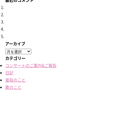
最近のコメント
アーカイブ
ア
ー
カテゴリー
カ
コンサートのご案内&ご報告
イ
日記
ブ
普段のこと
歌のこと