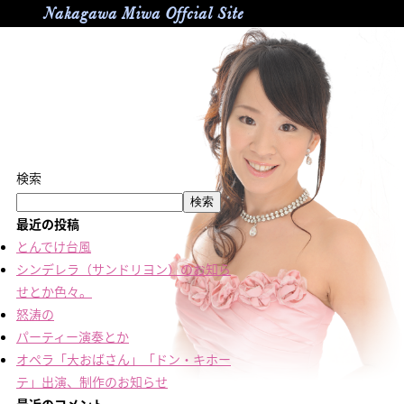
Nakagawa Miwa Offcial Site
検索
検索
最近の投稿
とんでけ台風
シンデレラ（サンドリヨン）のお知ら
せとか色々。
怒涛の
パーティー演奏とか
オペラ「大おばさん」「ドン・キホー
テ」出演、制作のお知らせ