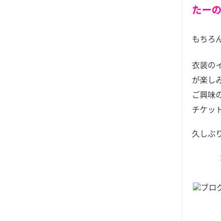
たー
もちろ
衣装の
が楽し
ご興味
チケッ
久しぶ
ブロ