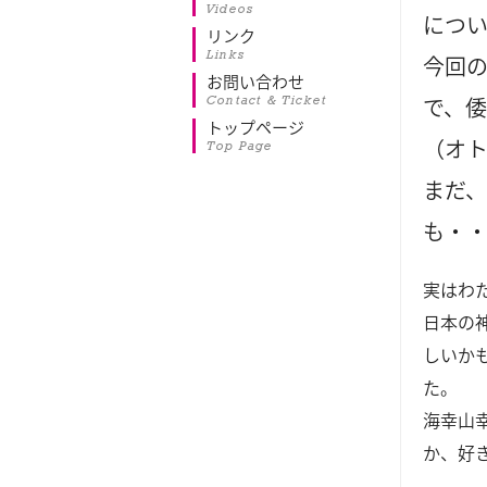
Videos
につ
リンク
Links
今回
お問い合わせ
Contact & Ticket
で、
トップページ
（オ
Top Page
まだ
も・
実はわ
日本の
しいか
た。
海幸山
か、好