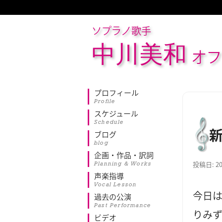
ソプラノ歌手
中川美和
オフ
プロフィール
Profile
スケジュール
Schedule
ブログ
blog
企画・作品・訳詞
Planning & Works
投稿日:
2
声楽指導
Vocal Lesson
今日
過去の公演
Past Performance
りみ
ビデオ