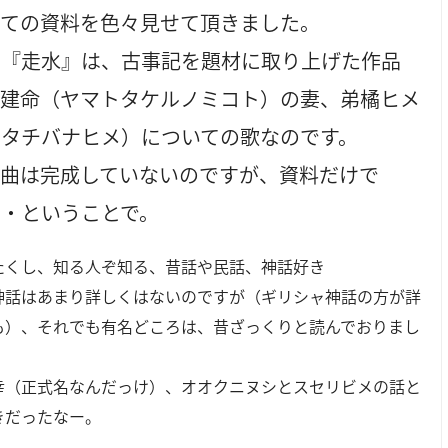
いての資料を色々見せて頂きました。
の『走水』は、古事記を題材に取り上げた作品
倭建命（ヤマトタケルノミコト）の妻、弟橘ヒメ
トタチバナヒメ）についての歌なのです。
、曲は完成していないのですが、資料だけで
・・ということで。
たくし、知る人ぞ知る、昔話や民話、神話好き
神話はあまり詳しくはないのですが（ギリシャ神話の方が詳
も）、それでも有名どころは、昔ざっくりと読んでおりまし
幸（正式名なんだっけ）、オオクニヌシとスセリビメの話と
きだったなー。