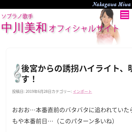
Nakagawa Miwa O
ソプラノ歌手
中川美和
オフィシャルサイト
後宮からの誘拐ハイライト、
す！
投稿日:
2019年6月28日
カテゴリー:
インポート
おおお…本番直前のバタバタに追われていた
もや本番前日…（このパターン多いね）