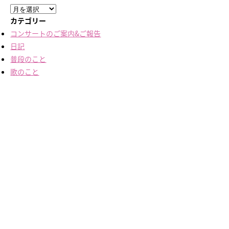
ア
ー
カテゴリー
カ
コンサートのご案内&ご報告
イ
日記
ブ
普段のこと
歌のこと