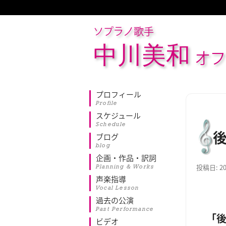
ソプラノ歌手
中川美和
オフ
プロフィール
Profile
スケジュール
Schedule
ブログ
blog
企画・作品・訳詞
Planning & Works
投稿日:
2
声楽指導
Vocal Lesson
過去の公演
Past Performance
「
ビデオ