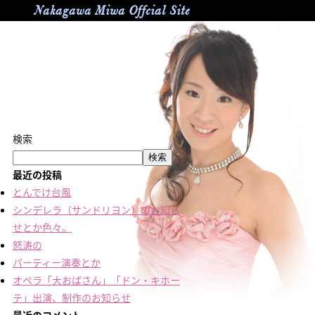
Nakagawa Miwa Offcial Site
検索
検索
最近の投稿
とんでけ台風
シンデレラ（サンドリヨン）のお知ら
せとか色々。
怒涛の
パーティー演奏とか
オペラ「大おばさん」「ドン・キホー
テ」出演、制作のお知らせ