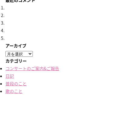
最近のコメント
アーカイブ
ア
ー
カテゴリー
カ
コンサートのご案内&ご報告
イ
日記
ブ
普段のこと
歌のこと