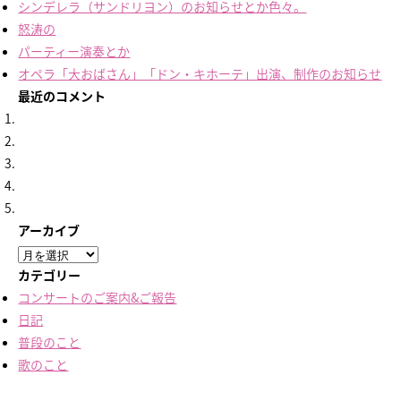
シンデレラ（サンドリヨン）のお知らせとか色々。
怒涛の
パーティー演奏とか
オペラ「大おばさん」「ドン・キホーテ」出演、制作のお知らせ
最近のコメント
アーカイブ
ア
ー
カテゴリー
カ
コンサートのご案内&ご報告
イ
日記
ブ
普段のこと
歌のこと