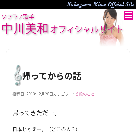
Nakagawa Miwa Offcial Site
ソプラノ歌手
中川美和
オフィシャルサイト
帰ってからの話
投稿日:
2010年2月28日
カテゴリー:
普段のこと
帰ってきただー。
日本じゃえー。（どこの人？）