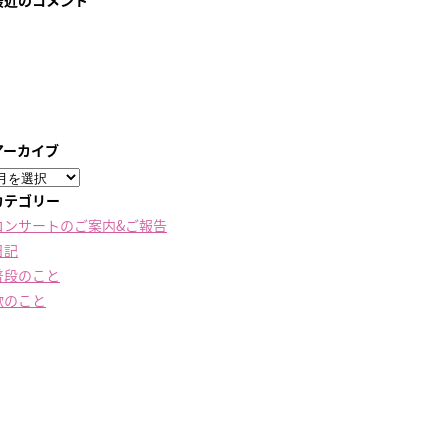
最近のコメント
アーカイブ
ア
ー
カテゴリー
カ
コンサートのご案内&ご報告
イ
日記
ブ
普段のこと
歌のこと