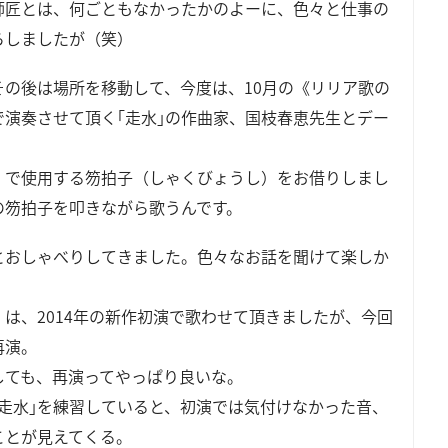
師匠とは、何ごともなかったかのよーに、色々と仕事の
らしましたが（笑）
その後は場所を移動して、今度は、10月の《リリア歌の
で演奏させて頂く｢走水｣の作曲家、国枝春恵先生とデー
」で使用する笏拍子（しゃくびょうし）をお借りしまし
の笏拍子を叩きながら歌うんです。
とおしゃべりしてきました。色々なお話を聞けて楽しか
」は、2014年の新作初演で歌わせて頂きましたが、今回
再演。
しても、再演ってやっぱり良いな。
｢走水｣を練習していると、初演では気付けなかった音、
ことが見えてくる。