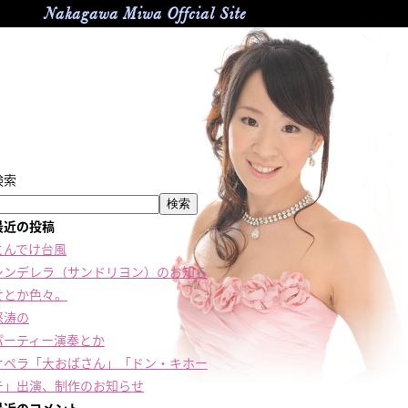
Nakagawa Miwa Offcial Site
検索
検索
最近の投稿
とんでけ台風
シンデレラ（サンドリヨン）のお知ら
せとか色々。
怒涛の
パーティー演奏とか
オペラ「大おばさん」「ドン・キホー
テ」出演、制作のお知らせ