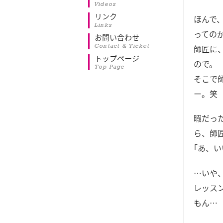
Videos
リンク
ほんで
Links
っての
お問い合わせ
Contact & Ticket
師匠に
トップページ
ので。
Top Page
そこで
ー。笑
暇だっ
ら、師
｢あ、
…いや
レッス
もん…