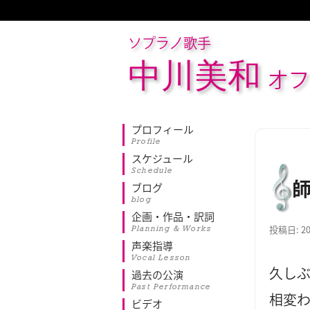
ソプラノ歌手
中川美和
オフ
プロフィール
Profile
スケジュール
Schedule
ブログ
blog
企画・作品・訳詞
Planning & Works
投稿日:
2
声楽指導
Vocal Lesson
久し
過去の公演
Past Performance
相変
ビデオ