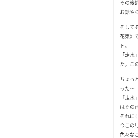
その後
お話や
そして
花束》
ト。
「走水
た。こ
ちょっ
った～
「走水
はその
それに
今この
色々な