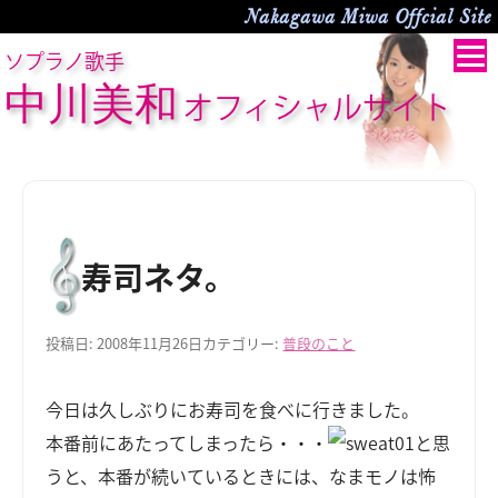
Nakagawa Miwa Offcial Site
ソプラノ歌手
中川美和
オフィシャルサイト
寿司ネタ。
投稿日:
2008年11月26日
カテゴリー:
普段のこと
今日は久しぶりにお寿司を食べに行きました。
本番前にあたってしまったら・・・
と思
うと、本番が続いているときには、なまモノは怖