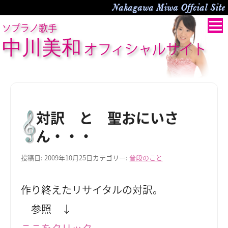
Nakagawa Miwa Offcial Site
ソプラノ歌手
中川美和
オフィシャルサイト
対訳 と 聖おにいさ
ん・・・
投稿日:
2009年10月25日
カテゴリー:
普段のこと
作り終えたリサイタルの対訳。
参照 ↓