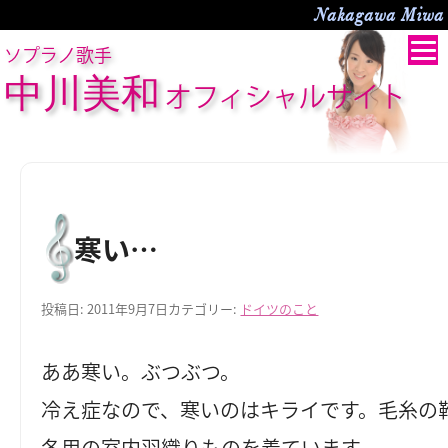
Nakagawa Miwa O
ソプラノ歌手
中川美和
オフィシャルサイト
寒い…
投稿日:
2011年9月7日
カテゴリー:
ドイツのこと
ああ寒い。ぶつぶつ。
冷え症なので、寒いのはキライです。毛糸の
冬用の室内羽織りものを着ています。