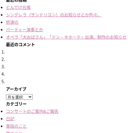
とんでけ台風
シンデレラ（サンドリヨン）のお知らせとか色々。
怒涛の
パーティー演奏とか
オペラ「大おばさん」「ドン・キホーテ」出演、制作のお知らせ
最近のコメント
アーカイブ
ア
ー
カテゴリー
カ
コンサートのご案内&ご報告
イ
日記
ブ
普段のこと