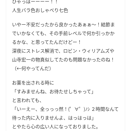
ひゃっほーーーー！！
人生バラ色おしゃべり七色
いやー不安だったから良かったあぁぁ～！結節ま
でいかなくても、その手前レベルで何か引っかか
るかな、と思ってたんだけどー！
深夜にストレス解消で、ロビン・ウィリアムズや
山寺宏一の物真似してたのも問題なかったのね！
（←何やってんだ）
お薬を出される時に
「すみませんね、お待たせしちゃって」
と言われても、
「いーえー、全っっっ然！(゜∀゜)ﾉｼ ２時間なんて
待った内に入りませんよ、はっはっは」
とやたら心の広い人になっておりました。