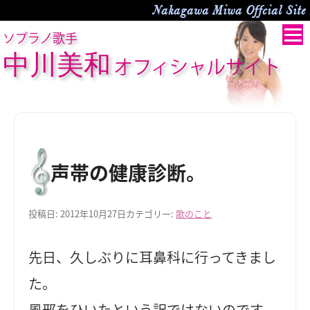
Nakagawa Miwa Offcial Site
ソプラノ歌手
中川美和
オフィシャルサイト
声帯の健康診断。
投稿日:
2012年10月27日
カテゴリー:
歌のこと
先日、久しぶりに耳鼻科に行ってきまし
た。
風邪をひいたという訳ではないのです