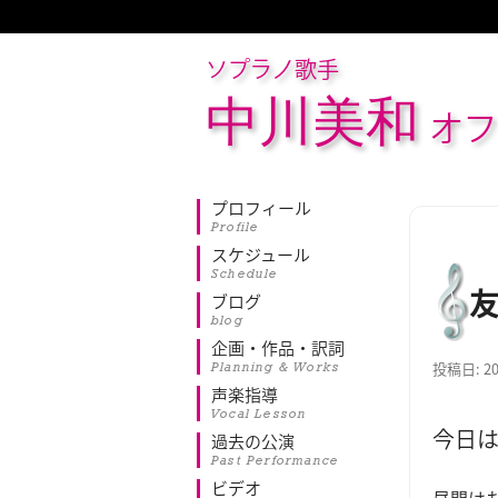
ソプラノ歌手
中川美和
オフ
プロフィール
Profile
スケジュール
Schedule
ブログ
blog
企画・作品・訳詞
Planning & Works
投稿日:
2
声楽指導
Vocal Lesson
今日
過去の公演
Past Performance
ビデオ