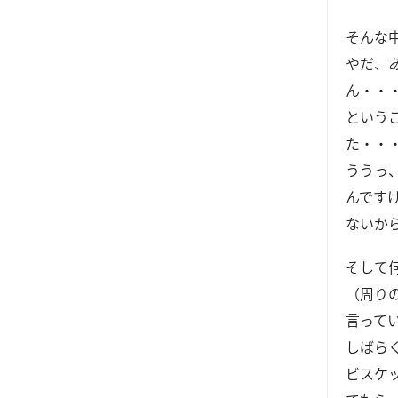
そんな
やだ、
ん・・
という
た・・
ううっ
んです
ないか
そして
（周り
言って
しばら
ビスケ