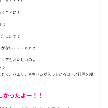
のです・・・）
行くことに！
日は
ーだったので
トがない・・・ｏｒｚ
エリアもおいしいのよ
もっ
ことで、パエリアや生ハムが入っているコース料理を頼
、
しかったよー！！