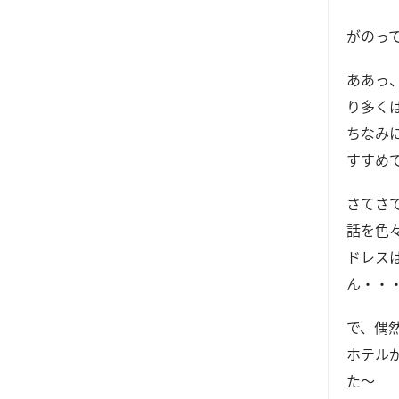
がのっ
ああっ
り多く
ちなみ
すすめ
さてさ
話を色
ドレス
ん・・
で、偶
ホテル
た～