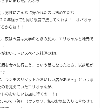
っちゃいました。んふっ
会う男性にこんなに好かれたのは初めてだわ
！２０年経っても同じ態度で接してくれよ！！オバちゃ
てるからね！！
と、夜は今度は大学のときの友人、エリちゃんと地元で
・・
トがおいし～いスペイン料理のお店
ご飯を食べに行こう、という話になったとき、以前私が
ィで
に、ランチのリゾットがおいしい店がある～」という事
たのを覚えていたエリちゃんが、
ットのおいしいお店に行くのー！」
ないので（笑）（ウソウソ、私のお気に入りに合わせて