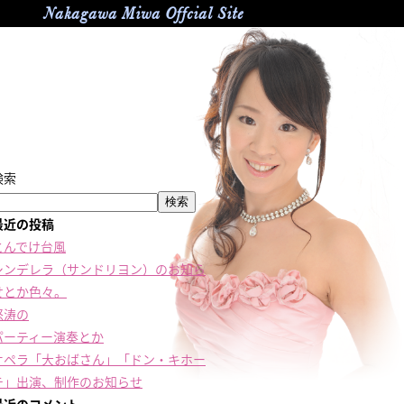
Nakagawa Miwa Offcial Site
検索
検索
最近の投稿
とんでけ台風
シンデレラ（サンドリヨン）のお知ら
せとか色々。
怒涛の
パーティー演奏とか
オペラ「大おばさん」「ドン・キホー
テ」出演、制作のお知らせ