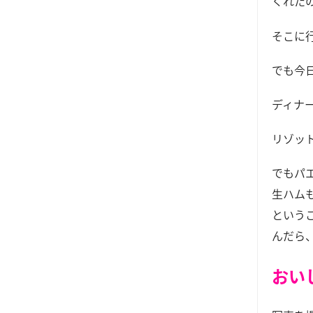
くれた
そこに
でも今
ディナ
リゾッ
でもパ
生ハム
という
んだら
おい