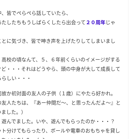
中、皆でぺらぺら話していたら、
あたしたちもうしばらくしたら出会って
２０周年
じゃ
・
ことに気づき、皆で呻き声を上げたりしてしまいまし
・
、高校の頃なんて、５、６年前くらいのイメージがする
けど・・・それはどうやら、頭の中身が大して成長して
ららしい・・・
何故か初対面の友人の子供（１歳）にやたら好かれ。
の友人たちは、『あー仲間だ～、と思ったんだよ～』と
いました。）
く遊んでました。いや、遊んでもらったのか・・・？
ット分けてもらったり、ボールや電車のおもちゃを貸し