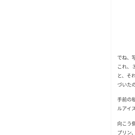
でね、
これ、
と、そ
づいた
手前の
ルアイ
向こう
プリン