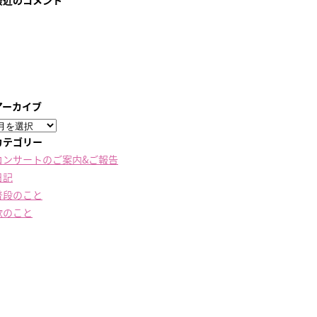
最近のコメント
アーカイブ
ア
ー
カテゴリー
カ
コンサートのご案内&ご報告
イ
日記
ブ
普段のこと
歌のこと