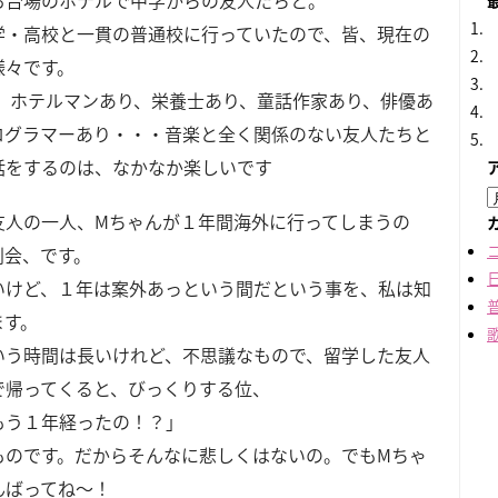
お台場のホテルで中学からの友人たちと。
学・高校と一貫の普通校に行っていたので、皆、現在の
様々です。
り、ホテルマンあり、栄養士あり、童話作家あり、俳優あ
ログラマーあり・・・音楽と全く関係のない友人たちと
話をするのは、なかなか楽しいです
友人の一人、Мちゃんが１年間海外に行ってしまうの
別会、です。
いけど、１年は案外あっという間だという事を、私は知
ます。
いう時間は長いけれど、不思議なもので、留学した友人
で帰ってくると、びっくりする位、
もう１年経ったの！？」
ものです。だからそんなに悲しくはないの。でもМちゃ
んばってね～！