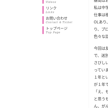
昼間は
Videos
私は中
リンク
Links
仕事は
お問い合わせ
ОLあ
Contact & Ticket
トップページ
り、プ
Top Page
色々な
今回は
で、送
さびし
ってい
１年と
が１年
「え、
と思う
ん、が