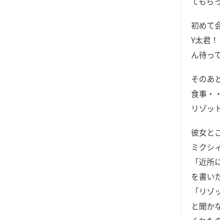
てもら
初めて
Y太君
ん待っ
そのあ
食事・
リゾッ
彼女と
ミクシ
「近所
を書い
「リゾ
と聞か