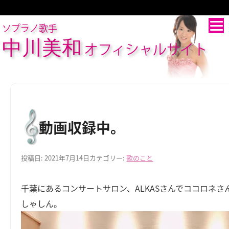
ソプラノ歌手
中川美和
オフィシャルサイト
動画収録中。
投稿日:
2021年7月14日
カテゴリー:
歌のこと
千葉にあるコンサートサロン、ALKASさんでココロネ
しゃしん。