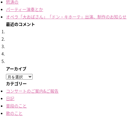
怒涛の
パーティー演奏とか
オペラ「大おばさん」「ドン・キホーテ」出演、制作のお知らせ
最近のコメント
アーカイブ
ア
ー
カテゴリー
カ
コンサートのご案内&ご報告
イ
日記
ブ
普段のこと
歌のこと