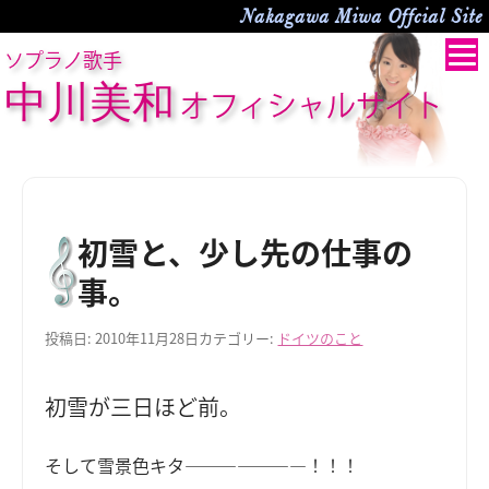
Nakagawa Miwa Offcial Site
ソプラノ歌手
中川美和
オフィシャルサイト
初雪と、少し先の仕事の
事。
投稿日:
2010年11月28日
カテゴリー:
ドイツのこと
初雪が三日ほど前。
そして雪景色キタ―――――――！！！