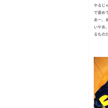
やるじ
で褒め
あー、
いやあ
るもの