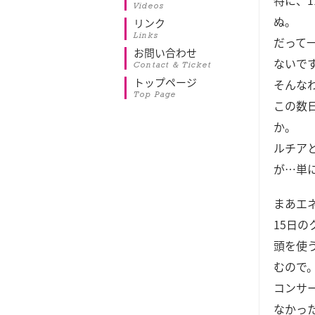
特に、
Videos
ぬ。
リンク
Links
だって
お問い合わせ
ないで
Contact & Ticket
トップページ
そんな
Top Page
この数
か。
ルチア
が…単
まあエ
15日
頭を使
むので
コンサ
なかっ