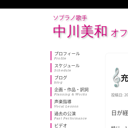
ソプラノ歌手
中川美和
オフ
プロフィール
Profile
スケジュール
Schedule
ブログ
blog
企画・作品・訳詞
Planning & Works
投稿日:
2
声楽指導
Vocal Lesson
日が経
過去の公演
Past Performance
ビデオ