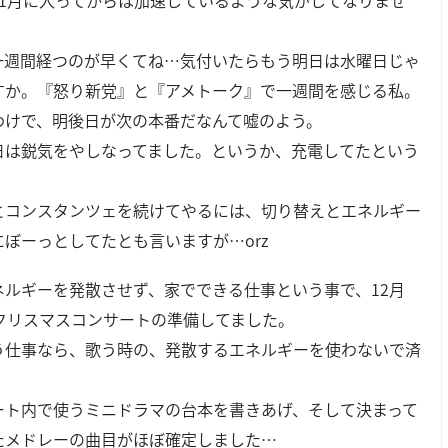
11月に入ってからは加速しているような気がしてなりませ
一週間経つのが早くてね…気付いたらもう明日は水曜日じゃ
すか。『怒り新党』と『アメトーク』で一週間を感じる私。
わけで、明後日が次の本番だなんて嘘のよう。
日は鋭気をやしなってました。というか、充電してたという
とコンスタンツェを続けてやるには、切り替えとエネルギー
にぼーっとしてたとも言いますが…orz
ネルギーを発散させず、家でできる仕事という事で、12月
のクリスマスコンサートの準備してました。
う仕事なら、歌う時の、発散するエネルギーを使わないで済
。
ート内で使うミニドラマの台本を書きあげ、そして決まって
たメドレーの曲目がほぼ確定しました…