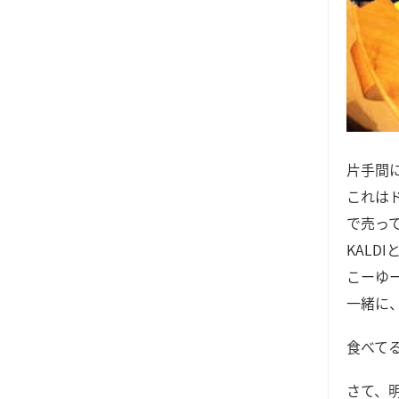
片手間
これは
で売っ
KALD
こーゆ
一緒に
食べて
さて、