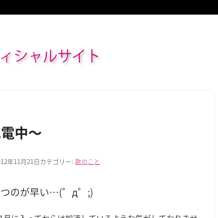
ィシャルサイト
充電中～
012年11月21日
カテゴリー:
歌のこと
つのが早い…(゜д゜;)