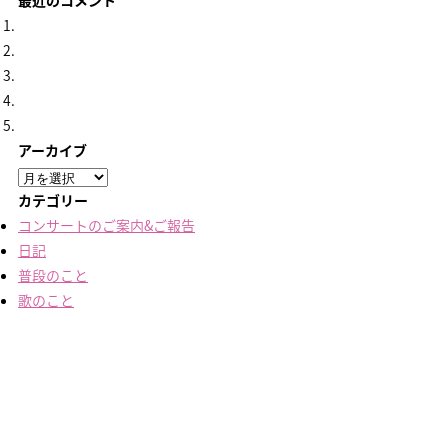
最近のコメント
アーカイブ
ア
ー
カテゴリー
カ
コンサートのご案内&ご報告
イ
日記
ブ
普段のこと
歌のこと