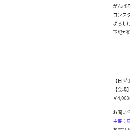
がんば
コンス
よろし
下記が
【日 時
【会場
￥4,000
お問い
主催：
お電話