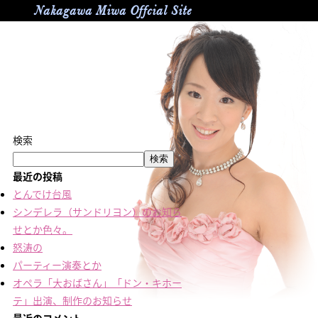
Nakagawa Miwa Offcial Site
検索
検索
最近の投稿
とんでけ台風
シンデレラ（サンドリヨン）のお知ら
せとか色々。
怒涛の
パーティー演奏とか
オペラ「大おばさん」「ドン・キホー
テ」出演、制作のお知らせ