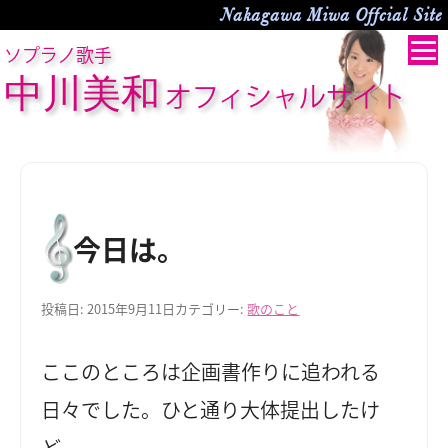
Nakagawa Miwa Offcial Site
ソプラノ歌手
中川美和
オフィシャルサイト
今日は。
投稿日:
2015年9月11日
カテゴリー:
歌のこと
ここのところは企画書作りに追われる
日々でした。ひと通り大体提出したけ
ど。