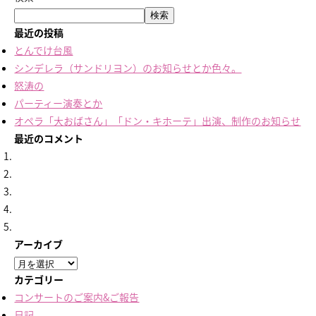
検索
最近の投稿
とんでけ台風
シンデレラ（サンドリヨン）のお知らせとか色々。
怒涛の
パーティー演奏とか
オペラ「大おばさん」「ドン・キホーテ」出演、制作のお知らせ
最近のコメント
アーカイブ
ア
ー
カテゴリー
カ
コンサートのご案内&ご報告
イ
日記