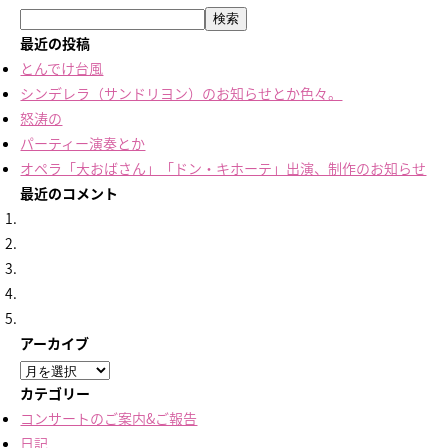
検索
最近の投稿
とんでけ台風
シンデレラ（サンドリヨン）のお知らせとか色々。
怒涛の
パーティー演奏とか
オペラ「大おばさん」「ドン・キホーテ」出演、制作のお知らせ
最近のコメント
アーカイブ
ア
ー
カテゴリー
カ
コンサートのご案内&ご報告
イ
日記