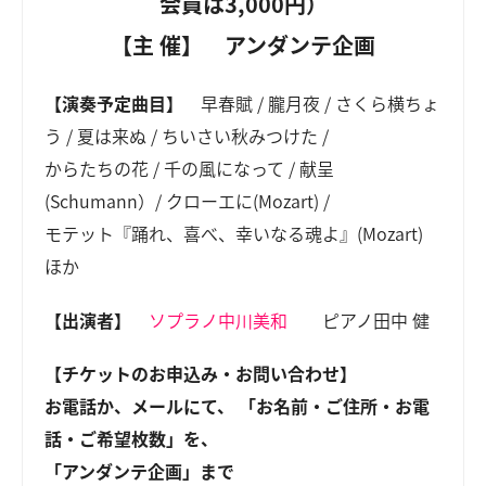
会員は3,000円）
【主 催】
アンダンテ企画
【演奏予定曲目】
早春賦 / 朧月夜 / さくら横ちょ
う / 夏は来ぬ / ちいさい秋みつけた /
からたちの花 / 千の風になって / 献呈
(Schumann）/ クローエに(Mozart) /
モテット『踊れ、喜べ、幸いなる魂よ』(Mozart)
ほか
【出演者】
ソプラノ中川美和
ピアノ田中 健
【チケットのお申込み・お問い合わせ】
お電話か、メールにて、 「お名前・ご住所・お電
話・ご希望枚数」を、
「アンダンテ企画」まで