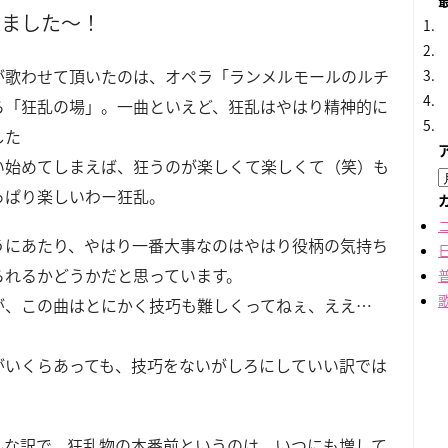
りました～！
が歌わせて頂いたのは、オペラ「ランメルモールのルチ
ら「狂乱の場」。一曲といえど、狂乱はやはり精神的に
した
い始めてしまえば、狂うのが楽しくて楽しくて（笑）も
っぱり楽しいわー狂乱。
うにあたり、やはり一番大事なのはやはり役柄の気持ち
られるかどうかだと思っています。
が、この曲はとにかく技巧も難しくってねぇ、ええ…
がいくらあっても、技巧をないがしろにしていい訳では
。
んな訳で、狂乱物の本番前というのは、いつにも増して