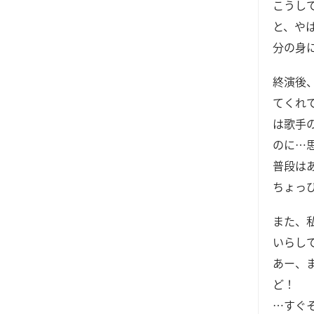
こうし
と、や
分の身
終演後
てくれ
は歌手
のに…
普段は
ちょっ
また、
いらし
あー、
ど！
…すぐそ