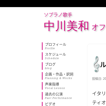
ソプラノ歌手
中川美和
オフ
プロフィール
Profile
スケジュール
Schedule
ブログ
blog
企画・作品・訳詞
Planning & Works
投稿日:
2
声楽指導
Vocal Lesson
イタ
過去の公演
Past Performance
ティ
ビデオ