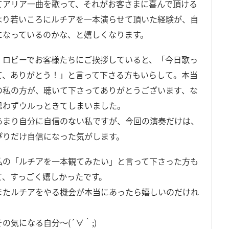
てアリア一曲を歌って、それがお客さまに喜んで頂ける
はり若いころにルチアを一本演らせて頂いた経験が、自
になっているのかな、と嬉しくなります。
、ロビーでお客様たちにご挨拶していると、「今日歌っ
て、ありがとう！」と言って下さる方もいらして。本当
の私の方が、聴いて下さってありがとうございます、な
思わずウルっときてしまいました。
あまり自分に自信のない私ですが、今回の演奏だけは、
ぴりだけ自信になった気がします。
私の「ルチアを一本観てみたい」と言って下さった方も
て、すっごく嬉しかったです。
またルチアをやる機会が本当にあったら嬉しいのだけれ
の気になる自分～(´∀｀;)