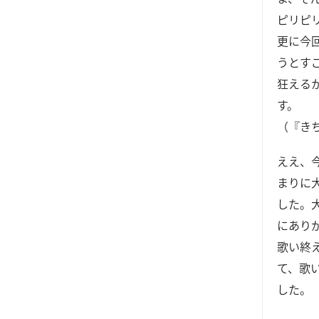
ピリピ
更に今
うとす
狂える
す。
（『き
ええ、
まりに
した。
にあり
歌い終
て、歌
した。