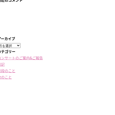
最近のコメント
アーカイブ
ア
ー
カテゴリー
カ
コンサートのご案内&ご報告
イ
日記
ブ
普段のこと
歌のこと