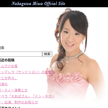
Nakagawa Miwa Offcial Site
検索
検索
最近の投稿
とんでけ台風
シンデレラ（サンドリヨン）のお知ら
せとか色々。
怒涛の
パーティー演奏とか
オペラ「大おばさん」「ドン・キホー
テ」出演、制作のお知らせ