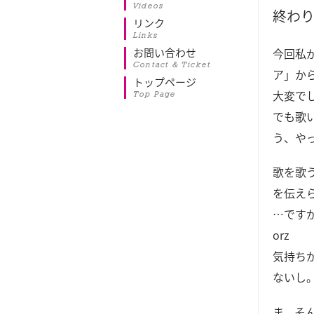
Videos
終わ
リンク
Links
お問い合わせ
今回私
Contact & Ticket
ア」か
トップページ
大変で
Top Page
でも歌
う、や
歌を歌
を伝え
…です
orz
気持ち
ないし
ま、そ