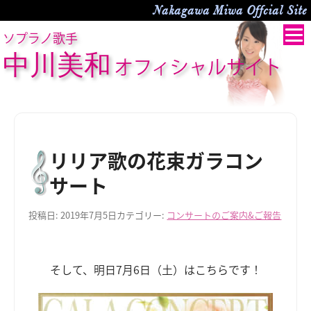
Nakagawa Miwa Offcial Site
ソプラノ歌手
中川美和
オフィシャルサイト
リリア歌の花束ガラコン
サート
投稿日:
2019年7月5日
カテゴリー:
コンサートのご案内&ご報告
そして、明日7月6日（土）はこちらです！