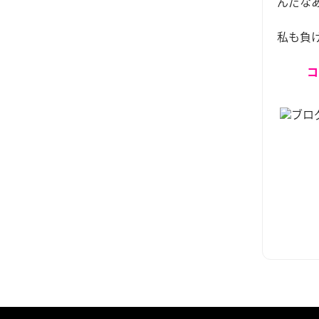
んだな
私も負
コ
ブロ