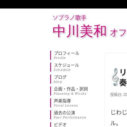
ソプラノ歌手
中川美和
オフ
プロフィール
Profile
スケジュール
リ
Schedule
ブログ
奏
blog
企画・作品・訳詞
Planning & Works
投稿日:
2
声楽指導
Vocal Lesson
じわ
過去の公演
Past Performance
ル。
ビデオ