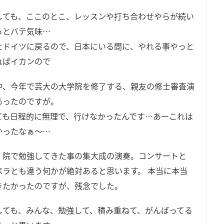
しても、ここのとこ、レッスンや打ち合わせやらが続い
っとバテ気味…
たドイツに戻るので、日本にいる間に、やれる事やっと
ればイカンので
中、今年で芸大の大学院を修了する、親友の修士審査演
あったのですが。
ても日程的に無理で、行けなかったんです…あーこれは
かったなぁ～…
、院で勉強してきた事の集大成の演奏。コンサートと
ペラとも違う何かが絶対あると思います。 本当に本当
きたかったのですが、残念でした。
しても、みんな、勉強して、積み重ねて、がんばってる