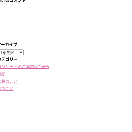
最近のコメント
アーカイブ
ア
ー
カテゴリー
カ
コンサートのご案内&ご報告
イ
日記
ブ
普段のこと
歌のこと