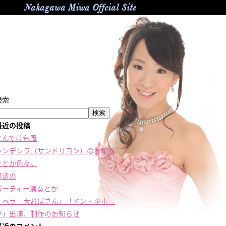
Nakagawa Miwa Offcial Site
検索
検索
最近の投稿
とんでけ台風
シンデレラ（サンドリヨン）のお知ら
せとか色々。
怒涛の
パーティー演奏とか
オペラ「大おばさん」「ドン・キホー
テ」出演、制作のお知らせ