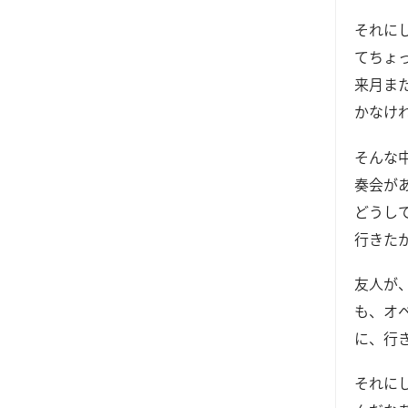
それに
てちょ
来月ま
かなけ
そんな
奏会が
どうし
行きた
友人が
も、オ
に、行
それに