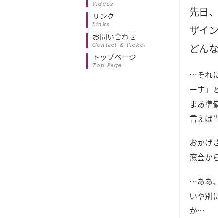
Videos
先日
リンク
Links
ザイ
お問い合わせ
Contact & Ticket
どん
トップページ
Top Page
…それ
ーす」と
まあ準
言えば
おかげ
窓会か
…ああ
いや別
か…