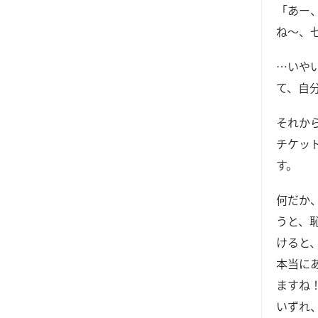
「あー
ね～、
…いや
て、自
それか
チケッ
す。
何だか
うと、
けると
本当に
ますね
いずれ