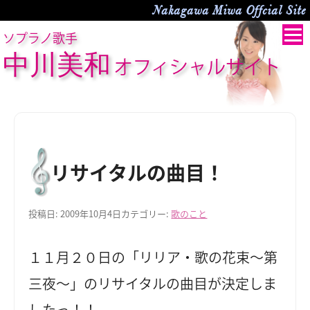
Nakagawa Miwa Offcial Site
ソプラノ歌手
中川美和
オフィシャルサイト
リサイタルの曲目！
投稿日:
2009年10月4日
カテゴリー:
歌のこと
１１月２０日の「リリア・歌の花束～第
三夜～」のリサイタルの曲目が決定しま
したっ！！