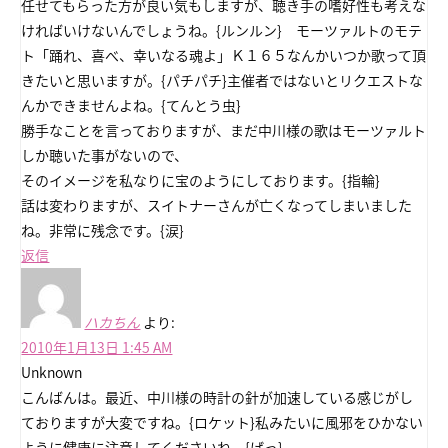
任せてもらった方が良い気もしますが、聴き手の嗜好性も考えな
ければいけないんでしょうね。{ルンルン} モーツァルトのモテ
ト「踊れ、喜べ、幸いなる魂よ」Ｋ１６５なんかいつか歌って頂
きたいと思いますが。{パチパチ}主催者ではないとリクエストな
んかできませんよね。{てんとう虫}
勝手なことを言っておりますが、まだ中川様の歌はモーツァルト
しか聴いた事がないので、
そのイメージを私なりに宝のようにしております。{指輪}
話は変わりますが、スイトナーさんが亡くなってしまいました
ね。非常に残念です。{涙}
返信
ハカちん
より:
2010年1月13日 1:45 AM
Unknown
こんばんは。最近、中川様の時計の針が加速している感じがし
ておりますが大変ですね。{ロケット}私みたいに風邪をひかない
ように健康に注意してくださいね。{げっ}