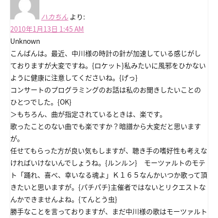
ハカちん
より:
2010年1月13日 1:45 AM
Unknown
こんばんは。最近、中川様の時計の針が加速している感じがし
ておりますが大変ですね。{ロケット}私みたいに風邪をひかない
ように健康に注意してくださいね。{げっ}
コンサートのプログラミングのお話は私のお聞きしたいことの
ひとつでした。{OK}
＞もちろん、曲が指定されているときは、楽です。
歌ったことのない曲でも楽ですか？暗譜から大変だと思います
が。
任せてもらった方が良い気もしますが、聴き手の嗜好性も考えな
ければいけないんでしょうね。{ルンルン} モーツァルトのモテ
ト「踊れ、喜べ、幸いなる魂よ」Ｋ１６５なんかいつか歌って頂
きたいと思いますが。{パチパチ}主催者ではないとリクエストな
んかできませんよね。{てんとう虫}
勝手なことを言っておりますが、まだ中川様の歌はモーツァルト