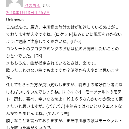
ハカちん
より:
2010年1月13日 1:45 AM
Unknown
こんばんは。最近、中川様の時計の針が加速している感じがし
ておりますが大変ですね。{ロケット}私みたいに風邪をひかない
ように健康に注意してくださいね。{げっ}
コンサートのプログラミングのお話は私のお聞きしたいことの
ひとつでした。{OK}
＞もちろん、曲が指定されているときは、楽です。
歌ったことのない曲でも楽ですか？暗譜から大変だと思います
が。
任せてもらった方が良い気もしますが、聴き手の嗜好性も考えな
ければいけないんでしょうね。{ルンルン} モーツァルトのモテ
ト「踊れ、喜べ、幸いなる魂よ」Ｋ１６５なんかいつか歌って頂
きたいと思いますが。{パチパチ}主催者ではないとリクエストな
んかできませんよね。{てんとう虫}
勝手なことを言っておりますが、まだ中川様の歌はモーツァルト
しか聴いた事がないので、