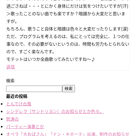
過ごさねば・・・とにかく身体にだけは気をつけたいですが{汗}
＞歌ったことのない曲でも楽ですか？暗譜から大変だと思いま
すが。
もちろん、歌うこと自体と暗譜は色々と大変だったりします{涙}
ただ、プログラムを考えるのは、私にとっては完全に、１つの仕
事なので、その必要がないというのは、時間も労力もとられない
ので、すごく楽なんです。
モテットはいつか全曲歌ってみたいですね～♪
返信
検索
検索
最近の投稿
とんでけ台風
シンデレラ（サンドリヨン）のお知らせとか色々。
怒涛の
パーティー演奏とか
オペラ「大おばさん」「ドン・キホーテ」出演、制作のお知らせ