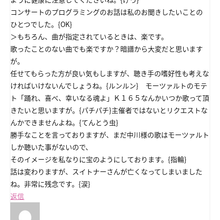
コンサートのプログラミングのお話は私のお聞きしたいことの
ひとつでした。{OK}
＞もちろん、曲が指定されているときは、楽です。
歌ったことのない曲でも楽ですか？暗譜から大変だと思います
が。
任せてもらった方が良い気もしますが、聴き手の嗜好性も考えな
ければいけないんでしょうね。{ルンルン} モーツァルトのモテ
ト「踊れ、喜べ、幸いなる魂よ」Ｋ１６５なんかいつか歌って頂
きたいと思いますが。{パチパチ}主催者ではないとリクエストな
んかできませんよね。{てんとう虫}
勝手なことを言っておりますが、まだ中川様の歌はモーツァルト
しか聴いた事がないので、
そのイメージを私なりに宝のようにしております。{指輪}
話は変わりますが、スイトナーさんが亡くなってしまいました
ね。非常に残念です。{涙}
返信