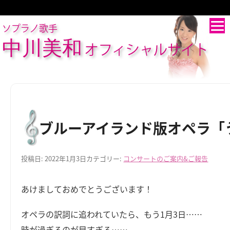
ソプラノ歌手
中川美和
オフィシャルサイト
ブルーアイランド版オペラ「
投稿日:
2022年1月3日
カテゴリー:
コンサートのご案内&ご報告
あけましておめでとうございます！
オペラの訳詞に追われていたら、もう1月3日……
時が過ぎるのが早すぎる……