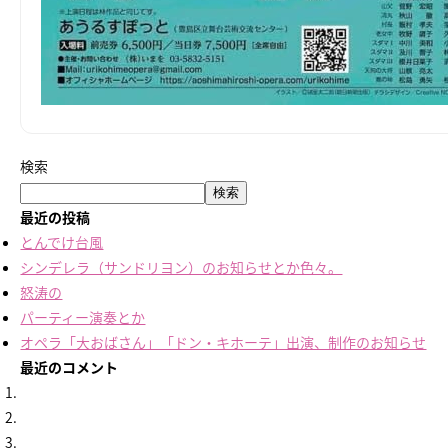
検索
検索
最近の投稿
とんでけ台風
シンデレラ（サンドリヨン）のお知らせとか色々。
怒涛の
パーティー演奏とか
オペラ「大おばさん」「ドン・キホーテ」出演、制作のお知らせ
最近のコメント