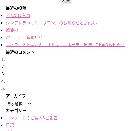
検索
最近の投稿
とんでけ台風
シンデレラ（サンドリヨン）のお知らせとか色々。
怒涛の
パーティー演奏とか
オペラ「大おばさん」「ドン・キホーテ」出演、制作のお知らせ
最近のコメント
アーカイブ
ア
ー
カテゴリー
カ
コンサートのご案内&ご報告
イ
日記