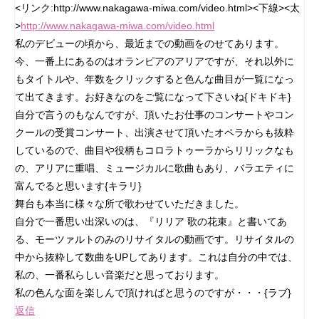
<リンク:http://www.nakagawa-miwa.com/video.html><下線><太
>
http://www.nakagawa-miwa.com/video.html
私のデビューの頃から、最近までの動画をのせてあります。
今、一番上にあるのはオランピアのアリアですが、それ以外に
もタイトルや、年数をクリックすると色んな曲目が一覧になっ
て出てきます。お好きなのをご覧になって下さいね{ドキドキ}
自分で言うのもなんですが、頂いたお仕事のコンサートやコン
クールの受賞コンサート、出演させて頂いたオペラからも抜粋
しているので、曲目や役柄もコロラトゥーラからリリックなも
の、アリアに重唱、ミュージカルに歌曲もあり、バラエティに
富んでると思います{キラリ}
舞台も本当に様々な所で歌わせていただきました。
自分で一番思い出深いのは、『リリア 歌の花束』と書いてあ
る、モーツァルトのみのリサイタルの動画です。リサイタルの
中から抜粋して数曲をUPしてあります。これは自分の中では、
私の、一番私らしい音楽だと思っております。
私の色んな面を楽しんで頂ければと思うのですが・・・{ラブ}
返信