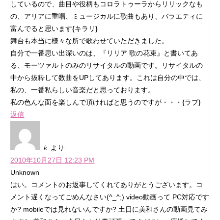
しているので、曲目や役柄もコロラトゥーラからリリックなも
の、アリアに重唱、ミュージカルに歌曲もあり、バラエティに
富んでると思います{キラリ}
舞台も本当に様々な所で歌わせていただきました。
自分で一番思い出深いのは、『リリア 歌の花束』と書いてあ
る、モーツァルトのみのリサイタルの動画です。リサイタルの
中から抜粋して数曲をUPしてあります。これは自分の中では、
私の、一番私らしい音楽だと思っております。
私の色んな面を楽しんで頂ければと思うのですが・・・{ラブ}
返信
ｋ
より:
2010年10月27日 12:23 PM
Unknown
はい。コメントのお返事してくれてありがとうございます。コ
メント遅くなってごめんなさい(^_^;) video動画って PC対応です
か? mobileでは見れないんですか? 土日に美和さんの動画見てみ