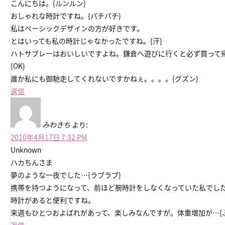
こんにちは。{ルンルン}
おしゃれな時計ですね。{パチパチ}
私はベーシックデザインの方が好きです。
とはいっても私の時計じゃなかったですね。{汗}
ハトサブレーはおいしいですよね。鎌倉へ遊びに行くと必ず買って
{OK}
誰か私にも御馳走してくれないですかねぇ。。。。{グズン}
返信
みわきち
より:
2010年4月17日 7:32 PM
Unknown
ハカちんさま
夢のような一夜でした…{ラブラブ}
携帯を持つようになって、前ほど腕時計をしなくなっていた私でし
時計があると便利ですね。
来週もひとつおよばれがあって、楽しみなんですが。体重増加が…{
返信