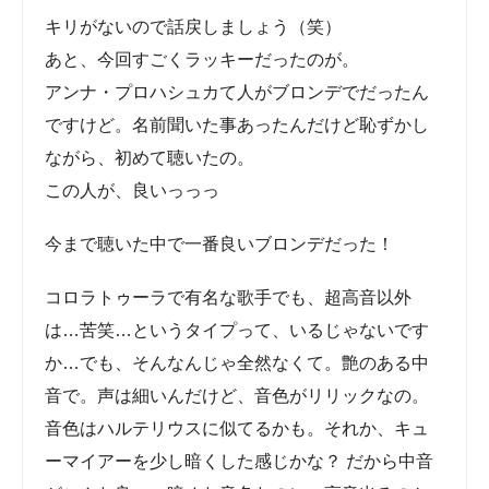
アンナ・プロハシュカて人がブロンデでだったん
ですけど。名前聞いた事あったんだけど恥ずかし
ながら、初めて聴いたの。
この人が、良いっっっ
今まで聴いた中で一番良いブロンデだった！
コロラトゥーラで有名な歌手でも、超高音以外
は…苦笑…というタイプって、いるじゃないです
か…でも、そんなんじゃ全然なくて。艶のある中
音で。声は細いんだけど、音色がリリックなの。
音色はハルテリウスに似てるかも。それか、キュ
ーマイアーを少し暗くした感じかな？ だから中音
がこんな良い、暗めな音色なのに、高音出るのか
な？と思うけど、出るのね～。すごいね～。