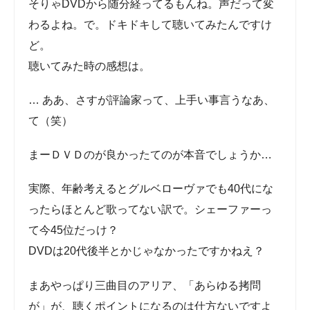
そりゃDVDから随分経ってるもんね。声だって変わ
るよね。で。ドキドキして聴いてみたんですけど。
聴いてみた時の感想は。
… ああ、さすが評論家って、上手い事言うなあ、
て（笑）
まーＤＶＤのが良かったてのが本音でしょうか…
実際、年齢考えるとグルベローヴァでも40代にな
ったらほとんど歌ってない訳で。シェーファーって
今45位だっけ？
DVDは20代後半とかじゃなかったですかねえ？
まあやっぱり三曲目のアリア、「あらゆる拷問
が」が、聴くポイントになるのは仕方ないですよ
ね。