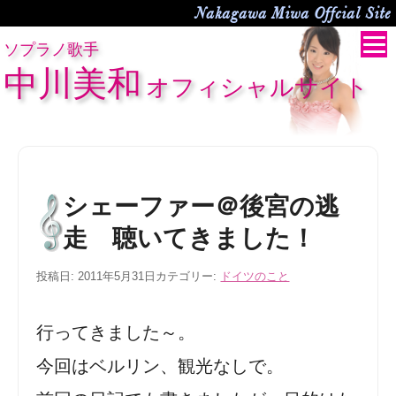
Nakagawa Miwa Offcial Site
ソプラノ歌手
中川美和
オフィシャルサイト
シェーファー＠後宮の逃
走 聴いてきました！
投稿日:
2011年5月31日
カテゴリー:
ドイツのこと
行ってきました～。
今回はベルリン、観光なしで。