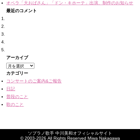
アーカイブ
ア
ー
カテゴリー
カ
コンサートのご案内&ご報告
イ
日記
ブ
普段のこと
歌のこと
ソプラノ歌手 中川美和オフィシャルサイト
終演しました！
終演しました！
終演しました！
終演しました！
久しぶりの楽譜
に
に
に
に
nakamiwa
nakamiwa
に
友鶴蒼
友鶴蒼
aki
より
より
より
より
より
© 2003-2026 All Rights Reserved Miwa Nakagawa