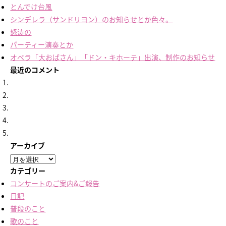
とんでけ台風
シンデレラ（サンドリヨン）のお知らせとか色々。
怒涛の
パーティー演奏とか
オペラ「大おばさん」「ドン・キホーテ」出演、制作のお知らせ
最近のコメント
アーカイブ
ア
ー
カテゴリー
カ
コンサートのご案内&ご報告
イ
日記
ブ
普段のこと
歌のこと