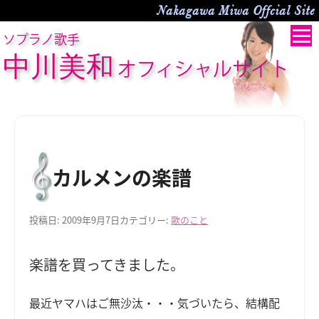
Nakagawa Miwa Offcial Site
ソプラノ歌手
中川美和
オフィシャルサイト
カルメンの楽譜
投稿日:
2009年9月7日
カテゴリー:
歌のこと
楽譜を買ってきました。
最近ヤマハはご無沙汰・・・気づいたら、結構配