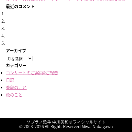
最近のコメント
アーカイブ
ア
ー
カテゴリー
カ
コンサートのご案内&ご報告
イ
日記
ブ
普段のこと
歌のこと
ソプラノ歌手 中川美和オフィシャルサイト
終演しました！
終演しました！
終演しました！
終演しました！
久しぶりの楽譜
に
に
に
に
nakamiwa
nakamiwa
に
友鶴蒼
友鶴蒼
aki
より
より
より
より
より
© 2003-2026 All Rights Reserved Miwa Nakagawa