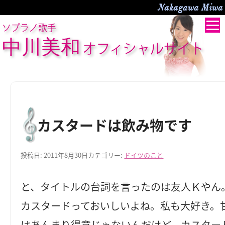
Nakagawa Miwa O
ソプラノ歌手
中川美和
オフィシャルサイト
カスタードは飲み物です
投稿日:
2011年8月30日
カテゴリー:
ドイツのこと
と、タイトルの台詞を言ったのは友人Ｋやん
カスタードっておいしいよね。私も大好き。
はあんまり得意じゃないんだけど、カスター