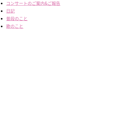
カ
コンサートのご案内&ご報告
イ
日記
ブ
普段のこと
歌のこと