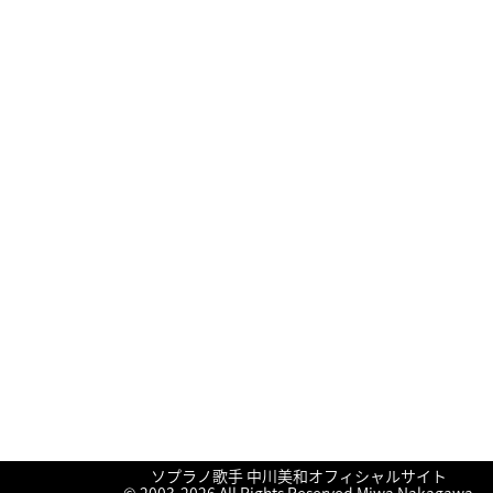
ソプラノ歌手 中川美和オフィシャルサイト
終演しました！
終演しました！
終演しました！
終演しました！
久しぶりの楽譜
に
に
に
に
nakamiwa
nakamiwa
に
友鶴蒼
友鶴蒼
aki
より
より
より
より
より