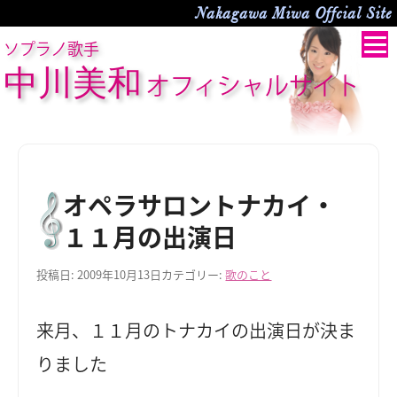
Nakagawa Miwa Offcial Site
ソプラノ歌手
中川美和
オフィシャルサイト
オペラサロントナカイ・
１１月の出演日
投稿日:
2009年10月13日
カテゴリー:
歌のこと
来月、１１月のトナカイの出演日が決ま
りました