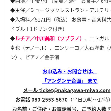
◆開演／午後7時 （開場／6時 お食事／6時
◆主催／ミュージックレストラン・アルテリ
◆入場料／5171円（税込） お食事・音楽料
ドブル＋1ドリンク付き）
◆
ルチア／中川美和（ソプラノ）
、エドガル
卓也（テノール）、エンリーコ／大石洋史（
ン）、ピアノ／金子渚
お申込み・お問合せは、
「アンダンテ企画」 まで
メール ticket@nakagawa-miwa.com
お電話 080-2553-5670
（平日10時～17時
お名前・ご住所・お電話番号、ご予約人数