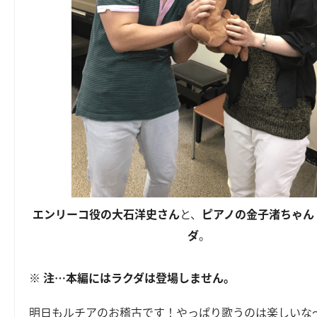
エンリーコ役の大石洋史さん
と、
ピアノの金子渚ちゃん
ダ
。
※ 注…本編にはラクダは登場しません。
明日もルチアのお稽古です！やっぱり歌うのは楽しいな