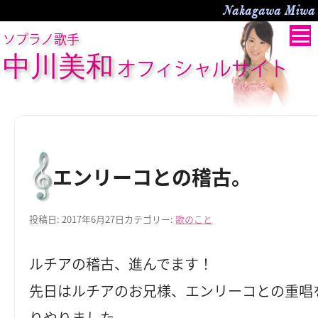
Nakagawa Miwa O
ソプラノ歌手
中川美和
オフィシャルサイト
エンリーコとの稽古。
投稿日:
2017年6月27日
カテゴリー:
歌のこと
ルチアの稽古、進んでます！
先日はルチアのお兄様、エンリーコとの重唱
りやりました。