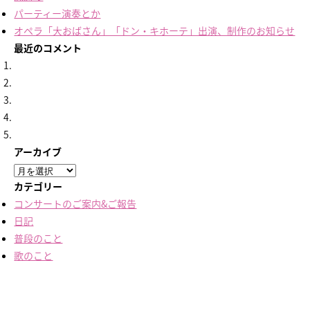
パーティー演奏とか
オペラ「大おばさん」「ドン・キホーテ」出演、制作のお知らせ
最近のコメント
アーカイブ
ア
ー
カテゴリー
カ
コンサートのご案内&ご報告
イ
日記
ブ
普段のこと
歌のこと