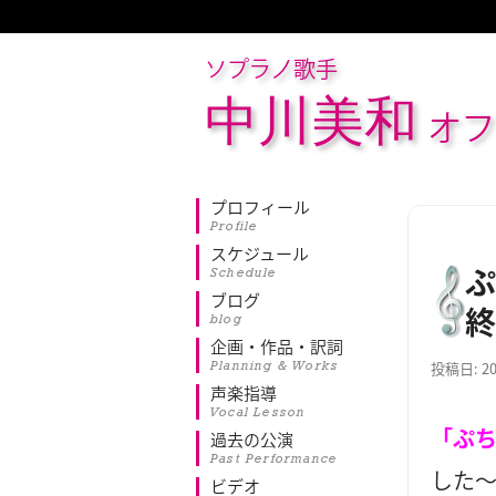
ソプラノ歌手
中川美和
オフ
プロフィール
Profile
スケジュール
ぷ
Schedule
ブログ
終
blog
企画・作品・訳詞
Planning & Works
投稿日:
2
声楽指導
Vocal Lesson
「ぷ
過去の公演
Past Performance
した
ビデオ