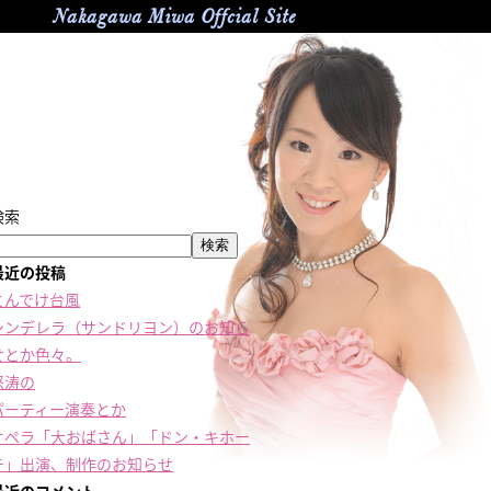
Nakagawa Miwa Offcial Site
検索
検索
最近の投稿
とんでけ台風
シンデレラ（サンドリヨン）のお知ら
せとか色々。
怒涛の
パーティー演奏とか
オペラ「大おばさん」「ドン・キホー
テ」出演、制作のお知らせ