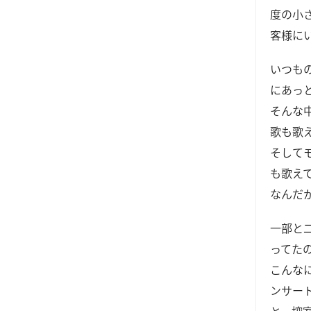
度の小
客様に
いつも
にあっ
そんな
歌も歌
そして
も歌え
なんだ
一部と
ってた
こんな
ンサー
と、控