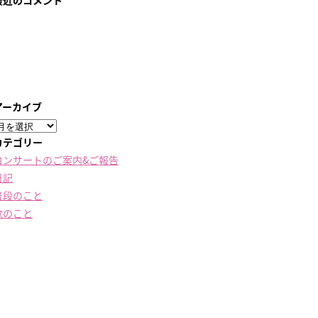
最近のコメント
アーカイブ
ア
ー
カテゴリー
カ
コンサートのご案内&ご報告
イ
日記
ブ
普段のこと
歌のこと