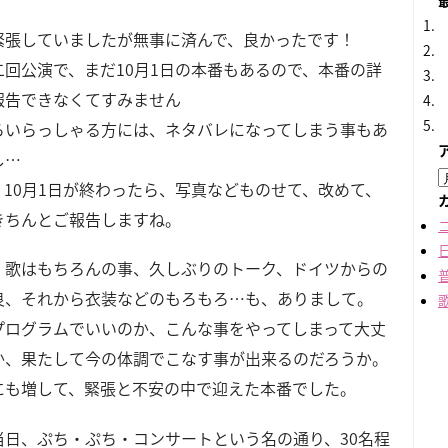
緊張していましたが無事に済んで、良かったです！
二回公演で、まだ10月1日の本番もあるので、本番の詳
報告できなくてすみません
らいらっしゃる方には、ネタバレになってしまう事もあ
し…
、10月1日が終わったら、写真などものせて、改めて、
きちんとご報告しますね。
、歌はもちろんの事、久しぶりのトーク、ドイツからの
良、それから衣装などのもろもろ…も、ありまして。
プログラムでいいのか、こんな事をやってしまって大丈
か、果たして今の体調でこなす事が出来るのだろうか。
にも増して、緊張と不安の中で迎えた本番でした。
当日、ぷち・ぷち・コンサートという名の通り、30名程