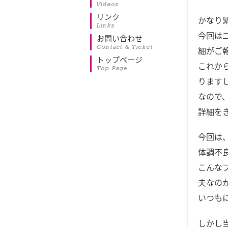
Videos
リンク
かなり
Links
今回は
お問い合わせ
Contact & Ticket
細がご
トップページ
これか
Top Page
ります
なので
詳細を
今回は
体調不
こんな
夫なの
いつも
しかし