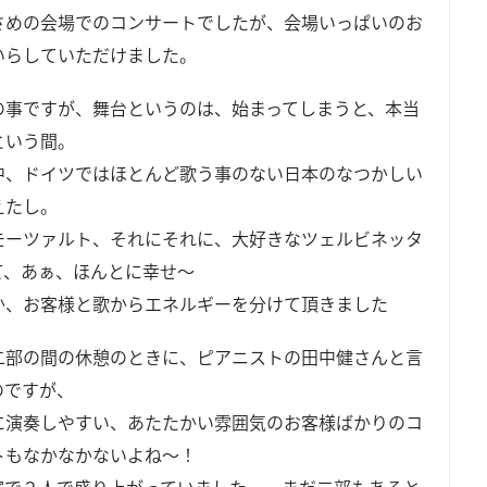
さめの会場でのコンサートでしたが、会場いっぱいのお
いらしていただけました。
の事ですが、舞台というのは、始まってしまうと、本当
という間。
中、ドイツではほとんど歌う事のない日本のなつかしい
えたし。
モーツァルト、それにそれに、大好きなツェルビネッタ
て、あぁ、ほんとに幸せ～
か、お客様と歌からエネルギーを分けて頂きました
二部の間の休憩のときに、ピアニストの田中健さんと言
のですが、
に演奏しやすい、あたたかい雰囲気のお客様ばかりのコ
トもなかなかないよね～！
室で２人で盛り上がっていました。…まだ二部もあると